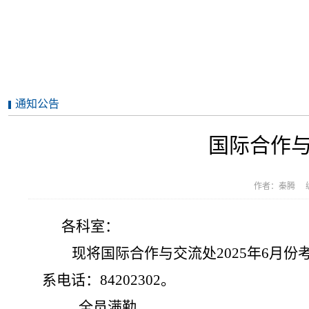
通知公告
国际合作与
作者：秦腾 编
各科室：
现将国际合作与交流处
2
02
5
年
6
月份
系电话：
8
4202302
。
全员满勤。